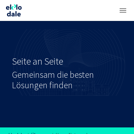
Zum Hauptinhalt springen
Skip to page footer
Seite an Seite
Gemeinsam die besten
Lösungen finden
Sie sind hier: