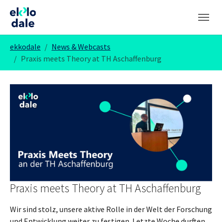
Zum Hauptinhalt springen
Skip to page footer
Sie sind hier:
ekkodale
News & Webcasts
Praxis meets Theory at TH Aschaffenburg
Praxis meets Theory at TH Aschaffenburg
Wir sind stolz, unsere aktive Rolle in der Welt der Forschung
und Entwicklung weiter zu festigen. Letzte Woche durften