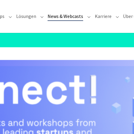
ps
Lösungen
News & Webcasts
Karriere
Über
 "Für wen"
Submenu for "Workshops"
Submenu for "Lösungen"
Submenu for "News & 
Submenu 