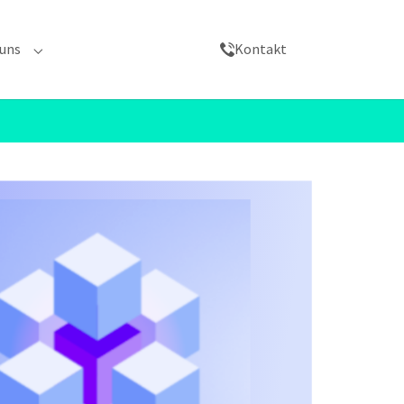
 uns
Kontakt
Webcasts"
for "Karriere"
Submenu for "Über uns"